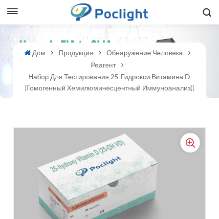
sh
Дом
Продукция
Обнаружение Человека
Реагент
is
Набор Для Тестирования 25-Гидрокси Витамина D
ий
(гомогенный Хемилюминесцентный Иммуноанализ))
ol
guês
語
e