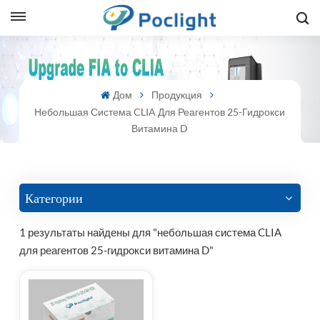
sh
Дом
Продукция
is
Небольшая Система CLIA Для Реагентов 25-Гидрокси
ий
Витамина D
ol
guês
Категории
1 результаты найдены для "небольшая система CLIA
для реагентов 25-гидрокси витамина D"
語
e