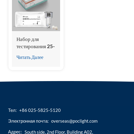
esia
Набор для
тестирования 25-
гидрокси
Читать Далее
витамина D
(гомогенный
хемилюминесцентный
иммуноанализ))
Тел:
+86 025-5825-5120
Электронная почта:
overseas@poclight.com
Адрес:
South side, 2nd Floor, Building A02,