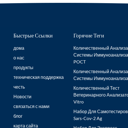
Быстрые Ссылки
Горячие Теги
дома
Количественный Анализа
Системы Иммуноанализ
о нас
POCT
продукты
Количественный Анализа
техническая поддержка
Системы Иммуноанализа
честь
Количественный Тест
Ветеринарного Анализато
Новости
Vitro
связаться с нами
Набор Для Самотестиро
блог
Sars-Cov-2 Ag
карта сайта
Набор Для Экспресс-