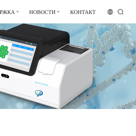
ЕРЖКА
НОВОСТИ
КОНТАКТ
English
français
русский
español
português
العربية
日本語
Türkçe