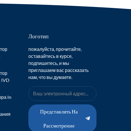
Логотип
тор
пожалуйста, прочитайте,
а
оставайтесь в курсе,
подпишитесь, и мы
приглашаем вас рассказать
тор
нам, что вы думаете.
 IVD
ра In
Представлять На
вания
Рассмотрение