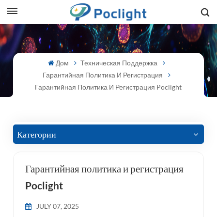
sh
Дом
Техническая Поддержка
is
Гарантийная Политика И Регистрация
ий
Гарантийная Политика И Регистрация Poclight
ol
guês
Категории
Гарантийная политика и регистрация
語
Poclight
e
JULY 07, 2025