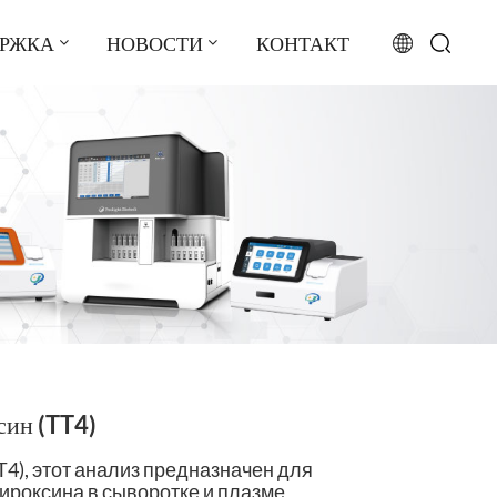
ЕРЖКА
НОВОСТИ
КОНТАКТ
English
français
русский
español
português
العربية
син (TT4)
日本語
T4), этот анализ предназначен для
Türkçe
ироксина в сыворотке и плазме