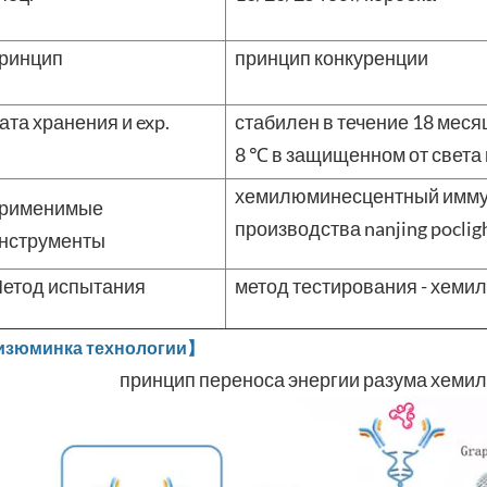
ринцип
принцип конкуренции
ата хранения и exp.
стабилен в течение 18 меся
8 ℃ в защищенном от света 
хемилюминесцентный иммун
рименимые
производства nanjing poclight
нструменты
етод испытания
метод тестирования - хем
зюминка технологии】
принцип переноса энергии разума хеми