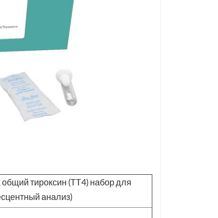
а общий тироксин (TT4)
набор для
сцентный анализ)