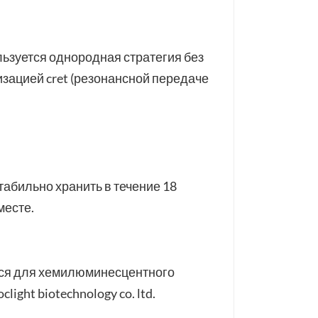
льзуется однородная стратегия без
зацией cret (резонансной передаче
табильно хранить в течение 18
месте.
ся для хемилюминесцентного
ight biotechnology co. ltd.