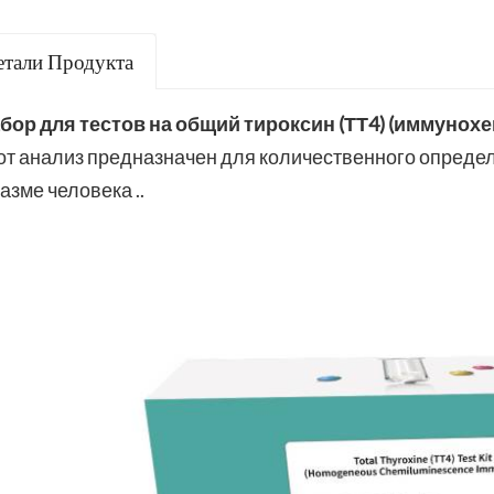
етали Продукта
бор для тестов на общий тироксин (ТТ4) (иммуно
от анализ предназначен для количественного определ
азме человека ..