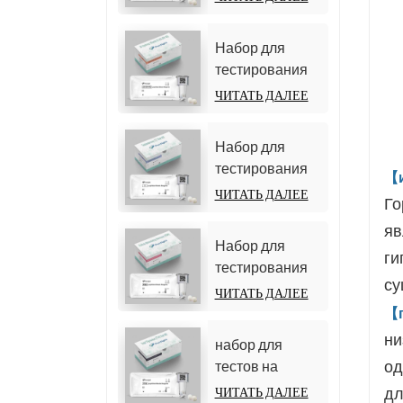
хемилюминесцентный
(гомогенный
иммуноанализ)
хемилюминесцентный
Набор для
иммуноанализ)
тестирования
25-гидрокси
ЧИТАТЬ ДАЛЕЕ
витамина D
(гомогенный
Набор для
хемилюминесцентный
тестирования
【и
иммуноанализ))
тестостерона
ЧИТАТЬ ДАЛЕЕ
Го
(хемилюминесцентный
яв
иммуноанализ)
Набор для
ги
тестирования
су
фолликулостимулирующего
ЧИТАТЬ ДАЛЕЕ
гормона (ФСГ)
【
ни
набор для
од
тестов на
общий тироксин
дл
ЧИТАТЬ ДАЛЕЕ