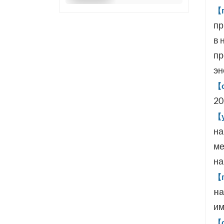
(TT4)
【
пр
в 
пр
эн
【о
20
【у
на
ме
на
【п
на
им
【о