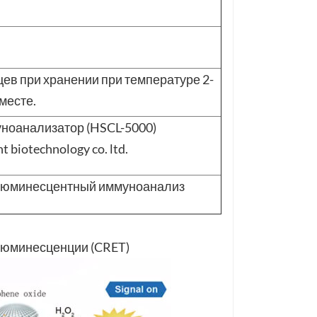
цев при хранении при температуре 2-
месте.
оанализатор (HSCL-5000)
 biotechnology co. ltd.
илюминесцентный иммуноанализ
люминесценции (CRET)