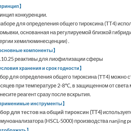
принцип】
инцип конкуренции.
наборе для определения общего тироксина (TT4) испо
омывки, основанная на регулируемой близкой гибриди
ергии хемилюминесценции) .
сновные компоненты】
.10.25 реактивы для лиофилизации сферы
словия хранения и срок годности】
бор для определения общего тироксина (ТТ4) можно с
сяцев при температуре 2-8℃, в защищенном от света 
несите реагент сразу после вскрытия.
рименимые инструменты】
бор для тестов на общий тироксин (TT4)
использует
муноанализатора (HSCL-5000) производства nanjing pocl
тображать】