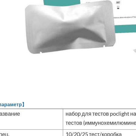
параметр】
азвание
набор для тестов poclight н
тестов (иммунохемилюмине
пец.
10/20/25 тест/коробка