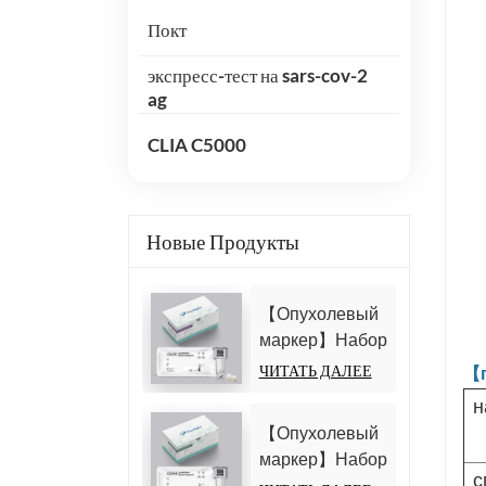
Покт
экспресс-тест на sars-cov-2
ag
CLIA C5000
Новые Продукты
【Опухолевый
маркер】Набор
для
ЧИТАТЬ ДАЛЕЕ
【
определения
н
антигена
【Опухолевый
углеводов 125
маркер】Набор
(CA125)
с
для