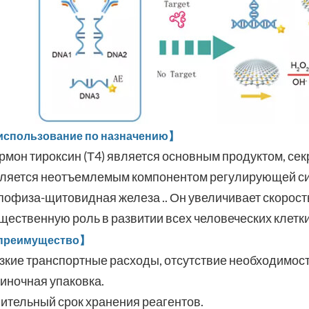
спользование по назначению】
рмон тироксин (Т4) является основным продуктом, се
ляется неотъемлемым компонентом регулирующей си
пофиза-щитовидная железа .. Он увеличивает скорость
щественную роль в развитии всех человеческих клетки
преимущество】
зкие транспортные расходы, отсутствие необходимост
иночная упаковка.
ительный срок хранения реагентов.