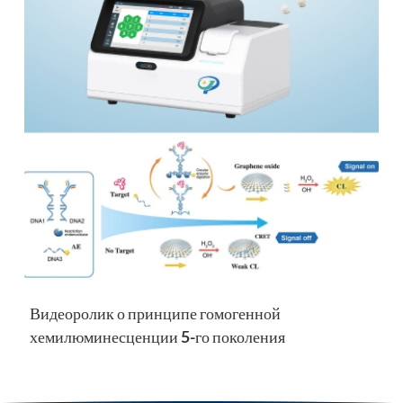
гарантийного срока компания Poclight бесплатно
отремонтирует или заменит любую деталь, признанную
дефектной и подпадающую под действие данной
гарантии. В зависимости от характера проблемы
Poclight может предоставить новый,
отремонтированный или повторно сертифицированный
сменный блок по гарантии Poclight. Анализаторы
Poclight C5000 гарантируют отсутствие дефектов
материалов и изготовления в течение одного (1) года.
Гарантия предоставляется первоначальному
покупателю и/или его агентам и не подлежит передаче.
Исключения из гарантии Данная гарантия не
распространяется на: Повреждения, возникшие в
результате неправильного использования,
небрежности, неправильной установки или
Видеоролик о принципе гомогенной
физического насилия Несанкционированная
хемилюминесценции 5-го поколения
модификация, вмешательство или попытка ремонта
Случайное повреждение или воздействие вредных
веществ или загрязняющих веществ Неисправности,