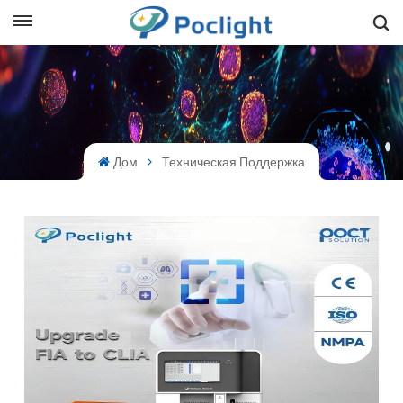
sh
is
ий
Дом
Техническая Поддержка
ol
guês
語
e