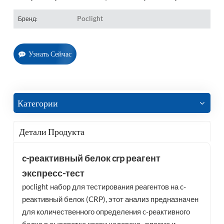
Poclight
Бренд:
Узнать Сейчас
Категории
Детали Продукта
c-реактивный белок crp
реагент
экспресс-тест
poclight набор для тестирования реагентов на c-
реактивный белок (CRP), этот анализ предназначен
для количественного определения c-реактивного
белка в сыворотке крови человека,, плазме и