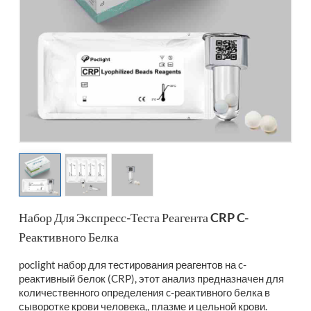
esia
Набор Для Экспресс-Теста Реагента CRP C-
Реактивного Белка
poclight набор для тестирования реагентов на c-
реактивный белок (CRP), этот анализ предназначен для
количественного определения c-реактивного белка в
сыворотке крови человека,, плазме и цельной крови.