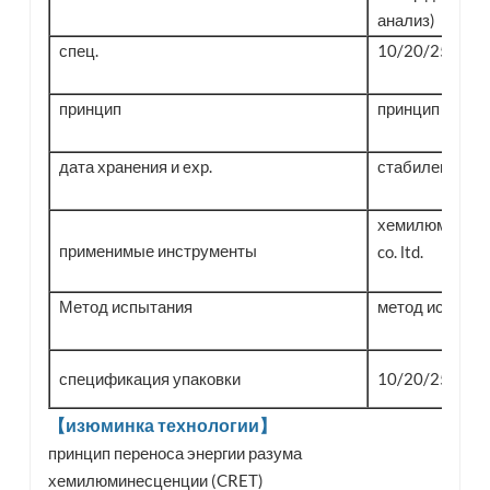
анализ)
спец.
10/20/25 тест
принцип
принцип конку
дата хранения и exp.
стабилен в теч
хемилюминесце
применимые инструменты
co. ltd.
Метод испытания
метод испытан
спецификация упаковки
10/20/25 тест
【изюминка технологии】
принцип переноса энергии разума
хемилюминесценции (CRET)