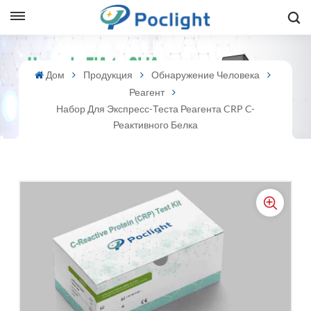
sh
Дом
Продукция
Обнаружение Человека
Реагент
is
Набор Для Экспресс-Теста Реагента CRP C-
ий
Реактивного Белка
ol
guês
語
e