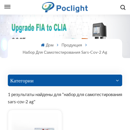
sh
is
Дом
Продукция
ий
Набор Для Самотестирования Sars-Cov-2 Ag
ol
guês
Категории
1 результаты найдены для "набор для самотестирования
sars-cov-2 ag"
語
e