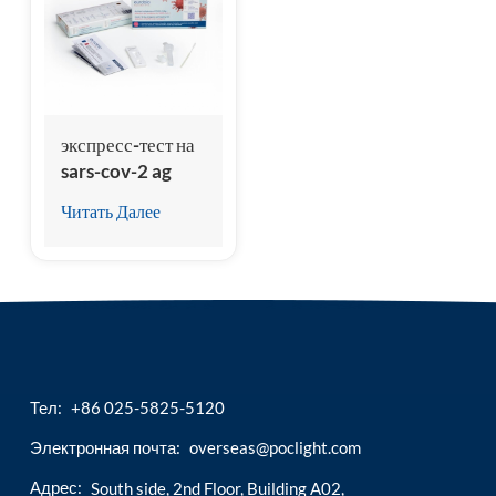
esia
экспресс-тест на
sars-cov-2 ag
Читать Далее
Тел:
+86 025-5825-5120
Электронная почта:
overseas@poclight.com
Адрес:
South side, 2nd Floor, Building A02,