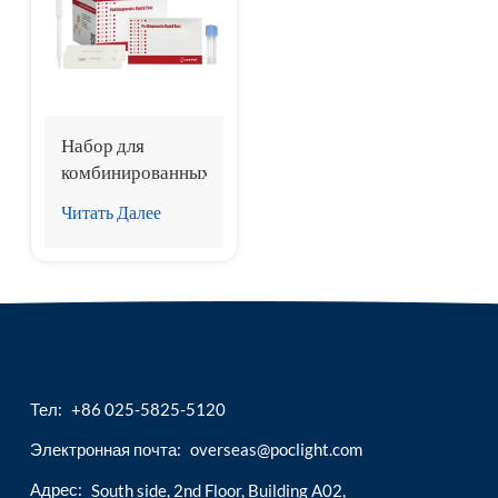
esia
Набор для
комбинированных
тестов FIV ab и
Читать Далее
felv ag
Тел:
+86 025-5825-5120
Электронная почта:
overseas@poclight.com
Адрес:
South side, 2nd Floor, Building A02,