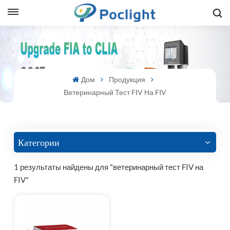
sh
is
Дом
Продукция
ий
Ветеринарный Тест FIV На FIV
ol
guês
Категории
1 результаты найдены для "ветеринарный тест FIV на
FIV"
語
e