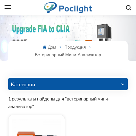
sh
is
Дом
Продукция
ий
Ветеринарный Мини-Анализатор
ol
guês
Категории
1 результаты найдены для "ветеринарный мини-
анализатор"
語
e