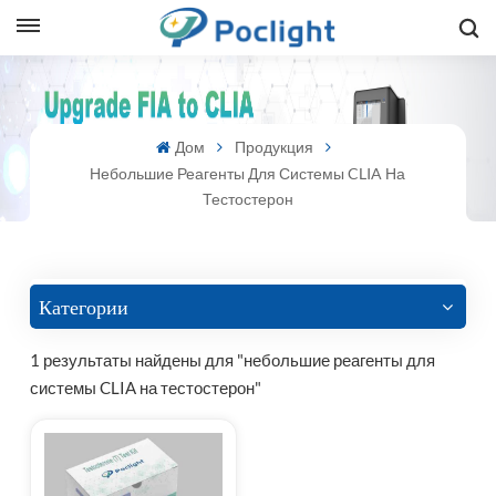
sh
Дом
Продукция
is
Небольшие Реагенты Для Системы CLIA На
ий
Тестостерон
ol
guês
Категории
1 результаты найдены для "небольшие реагенты для
системы CLIA на тестостерон"
語
e