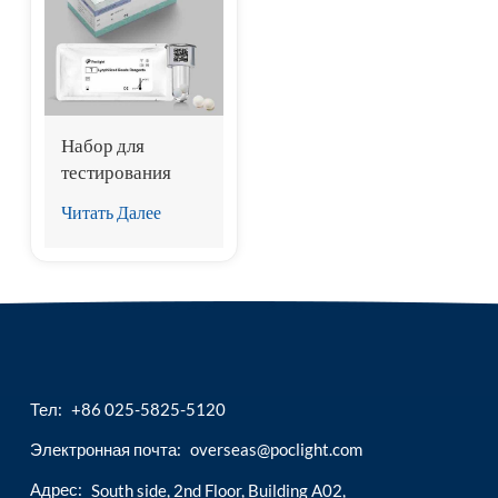
esia
Набор для
тестирования
тестостерона
Читать Далее
(хемилюминесцентный
иммуноанализ)
Тел:
+86 025-5825-5120
Электронная почта:
overseas@poclight.com
Адрес:
South side, 2nd Floor, Building A02,