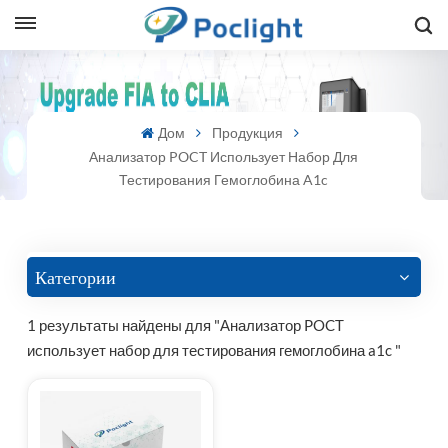
sh
Дом
Продукция
is
Анализатор POCT Использует Набор Для
ий
Тестирования Гемоглобина A1c
ol
guês
Категории
1 результаты найдены для "Анализатор POCT
использует набор для тестирования гемоглобина a1c "
語
e