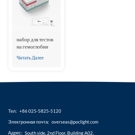
esia
набор для тестов
на гемоглобин
a1c (hba1c)
Читать Далее
Тел:
+86 025-5825-5120
Электронная почта:
overseas@poclight.com
Адрес:
South side, 2nd Floor, Building A02,