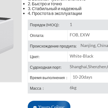
2. Быстро и точно
3. Стабильный и надежный
4. Простота в эксплуатации
1
Порядок (MOQ):
FOB, EXW
Оплата:
Nanjing, Chin
Происхождение продукта:
White-Black
Цвет:
Shanghai,Shenzhen
Судоходная порт:
10-20days
Время выполнения：
6kg
Масса：
Узнать Сейчас