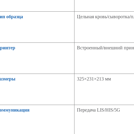
ип образца
Цельная кровь/сыворотка/пл
ринтер
Встроенный/внешний прин
азмеры
325×231×213 мм
оммуникация
Передача LIS/HIS/5G