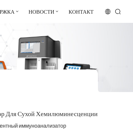
ЕРЖКА
НОВОСТИ
КОНТАКТ
English
français
русский
español
português
العربية
ор Для Сухой Хемилюминесценции
日本語
ентный иммуноанализатор
Türkçe