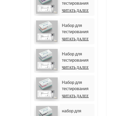
тестирования
(гомогенный
D-димера
ЧИТАТЬ ДАЛЕЕ
хемилюминесцентный
(гомогенный
иммуноанализ)
хемилюминесцентный
Набор для
иммуноанализ)
тестирования
25-гидрокси
ЧИТАТЬ ДАЛЕЕ
витамина D
(гомогенный
Набор для
хемилюминесцентный
тестирования
иммуноанализ))
тестостерона
ЧИТАТЬ ДАЛЕЕ
(хемилюминесцентный
иммуноанализ)
Набор для
тестирования
фолликулостимулирующего
ЧИТАТЬ ДАЛЕЕ
гормона (ФСГ)
набор для