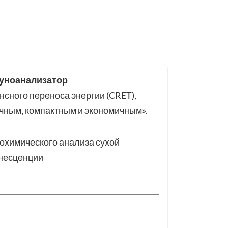
уноанализатор
сного переноса энергии (CRET),
очным, компактным и экономичным».
охимического анализа сухой
несценции