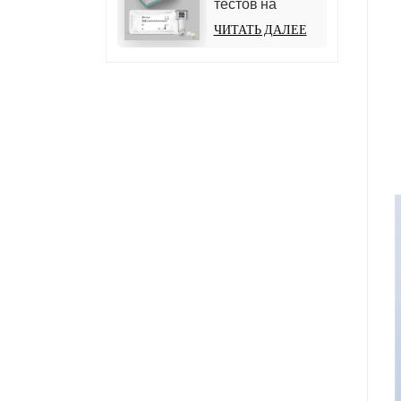
тестов на
общий тироксин
ЧИТАТЬ ДАЛЕЕ
(TT4)