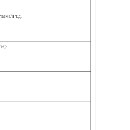
азма/и т.д.
тер