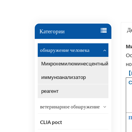
Д
Категории
Ми
обнаружение человека
Ос
Микрохемилюминесцентный
но
【
иммуноанализатор
С
реагент
ветеринарное обнаружение
П
CLIA poct