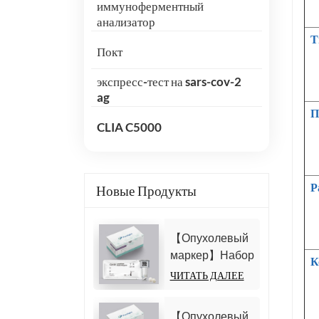
иммуноферментный
анализатор
Т
Покт
экспресс-тест на sars-cov-2
ag
П
CLIA C5000
Р
Новые Продукты
【Опухолевый
маркер】Набор
К
для
ЧИТАТЬ ДАЛЕЕ
определения
антигена
【Опухолевый