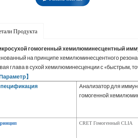
етали Продукта
кросухой гомогенный хемилюминесцентный имм
нованный на принципе хемилюминесцентного резонан
вая глава в сухой хемилюминесценции с «быстрым, т
Параметр】
пецификация
Анализатор для иммун
гомогенной хемилюми
ринцип
CRET Гомогенный CLIA