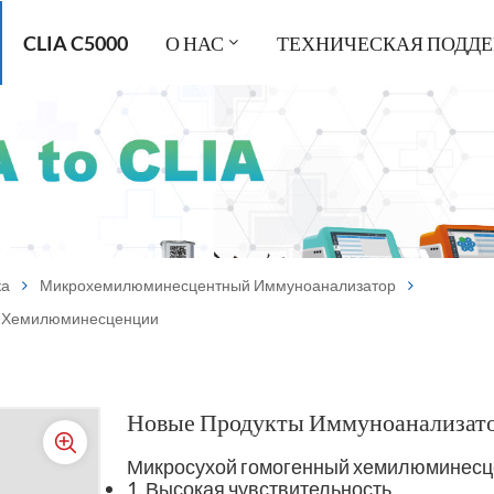
CLIA C5000
О НАС
ТЕХНИЧЕСКАЯ ПОДД
ка
Микрохемилюминесцентный Иммуноанализатор
й Хемилюминесценции
Новые Продукты Иммуноанализат
Микросухой гомогенный хемилюминесц
1. Высокая чувствительность