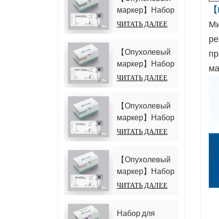
углеводов 125
【
маркер】Набор
(CA125)
для
Ми
ЧИТАТЬ ДАЛЕЕ
(гомогенный
определения
ре
хемилюминесцентный
антигена
иммуноанализ)
【Опухолевый
пр
углеводов 19-9
маркер】Набор
ма
(CA19-9)
для
ЧИТАТЬ ДАЛЕЕ
(гомогенный
тестирования
хемилюминесцентный
фрагмента
иммуноанализ)
【Опухолевый
цитокератина
маркер】Набор
19 21-1
для
ЧИТАТЬ ДАЛЕЕ
(CYFRA21-1)
определения
(гомогенный
альфа-
хемилюминесцентный
【Опухолевый
фетопротеина
иммуноанализ)
маркер】Набор
(АФП)
для
ЧИТАТЬ ДАЛЕЕ
(гомогенный
определения
хемилюминесцентный
карциноэмбрионального
иммуноанализ)
Набор для
антигена (CEA)