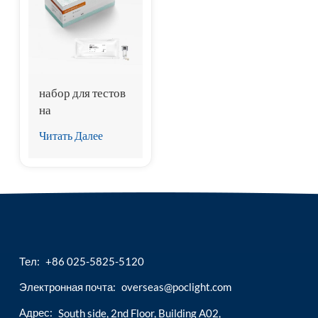
esia
набор для тестов
на
прокальцитонин
Читать Далее
(PCT)
Тел:
+86 025-5825-5120
Электронная почта:
overseas@poclight.com
Адрес:
South side, 2nd Floor, Building A02,