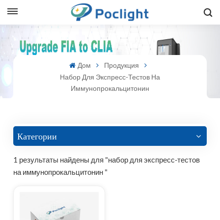
sh
Дом
Продукция
is
Набор Для Экспресс-Тестов На
ий
Иммунопрокальцитонин
ol
guês
Категории
1 результаты найдены для "набор для экспресс-тестов
на иммунопрокальцитонин "
語
e