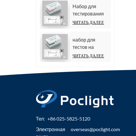
иммуноанализ)
Набор для
тестирования
фолликулостимулирующего
ЧИТАТЬ ДАЛЕЕ
гормона (ФСГ)
набор для
тестов на
общий тироксин
ЧИТАТЬ ДАЛЕЕ
(TT4)
Тел:
+86 025-5825-5120
Электронная
overseas@poclight.com