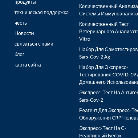
продукты
Количественный Анализа
техническая поддержка
Системы Иммуноанализа
честь
Количественный Тест
Ветеринарного Анализато
Новости
Vitro
связаться с нами
Набор Для Самотестиро
блог
Sars-Cov-2 Ag
карта сайта
Набор Для Экспресс-
Тестирования COVID-19 
Домашнего Использован
Экспресс-Тест На Антиге
Sars-Cov-2
Реагент Для Экспресс-Те
Обнаружения CRP Челов
Экспресс-Тест На С-
Реактивный Белок