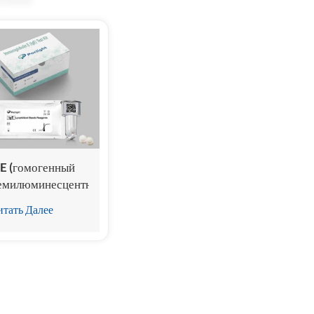
gE (гомогенный
емилюминесцентный
ммуноанализ)
итать Далее