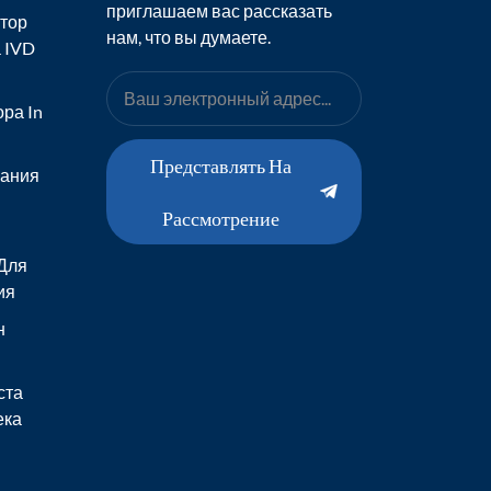
приглашаем вас рассказать
тор
нам, что вы думаете.
 IVD
ра In
Представлять На
вания
Рассмотрение
Для
ия
н
ста
ека