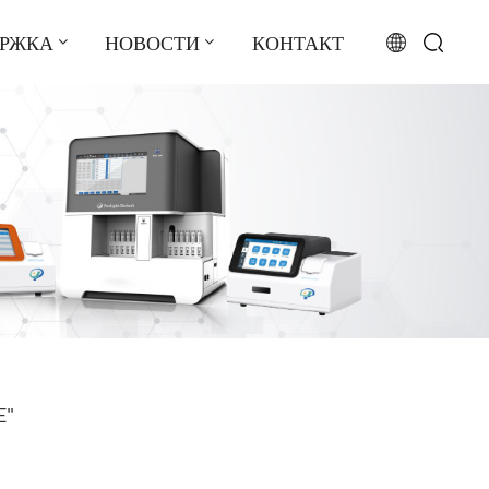
ЕРЖКА
НОВОСТИ
КОНТАКТ
English
français
русский
español
português
العربية
E"
日本語
Türkçe