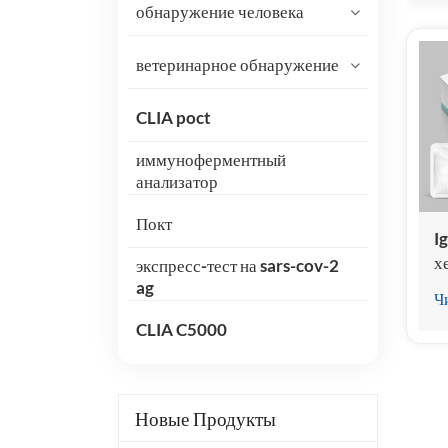
обнаружение человека
ветеринарное обнаружение
CLIA poct
иммуноферментный
анализатор
Покт
I
х
экспресс-тест на sars-cov-2
и
ag
Ч
CLIA C5000
Новые Продукты