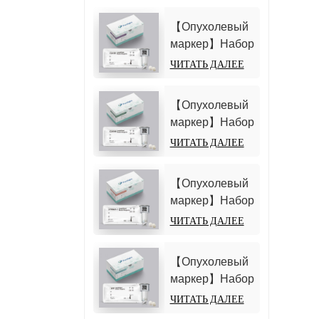
【Опухолевый
маркер】Набор
для
ЧИТАТЬ ДАЛЕЕ
определения
антигена
【Опухолевый
углеводов 125
маркер】Набор
(CA125)
для
ЧИТАТЬ ДАЛЕЕ
(гомогенный
определения
хемилюминесцентный
антигена
иммуноанализ)
【Опухолевый
углеводов 19-9
маркер】Набор
(CA19-9)
для
ЧИТАТЬ ДАЛЕЕ
(гомогенный
тестирования
хемилюминесцентный
фрагмента
иммуноанализ)
【Опухолевый
цитокератина
маркер】Набор
19 21-1
для
ЧИТАТЬ ДАЛЕЕ
(CYFRA21-1)
определения