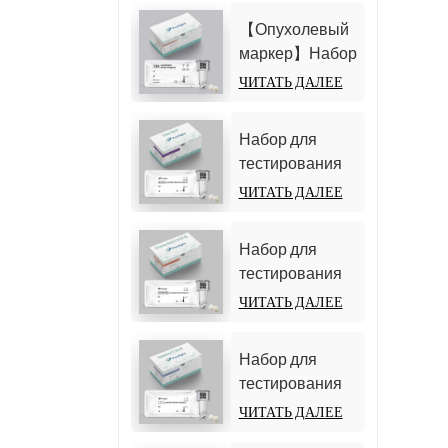
(гомогенный
альфа-
хемилюминесцентный
【Опухолевый
фетопротеина
иммуноанализ)
маркер】Набор
(АФП)
для
ЧИТАТЬ ДАЛЕЕ
(гомогенный
определения
хемилюминесцентный
карциноэмбрионального
иммуноанализ)
Набор для
антигена (CEA)
тестирования
(гомогенный
D-димера
ЧИТАТЬ ДАЛЕЕ
хемилюминесцентный
(гомогенный
иммуноанализ)
хемилюминесцентный
Набор для
иммуноанализ)
тестирования
25-гидрокси
ЧИТАТЬ ДАЛЕЕ
витамина D
(гомогенный
Набор для
хемилюминесцентный
тестирования
иммуноанализ))
тестостерона
ЧИТАТЬ ДАЛЕЕ
(хемилюминесцентный