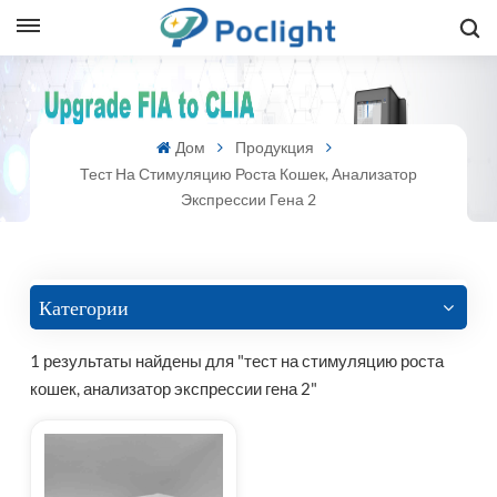
sh
Дом
Продукция
is
Тест На Стимуляцию Роста Кошек, Анализатор
ий
Экспрессии Гена 2
ol
guês
Категории
1 результаты найдены для "тест на стимуляцию роста
кошек, анализатор экспрессии гена 2"
語
e