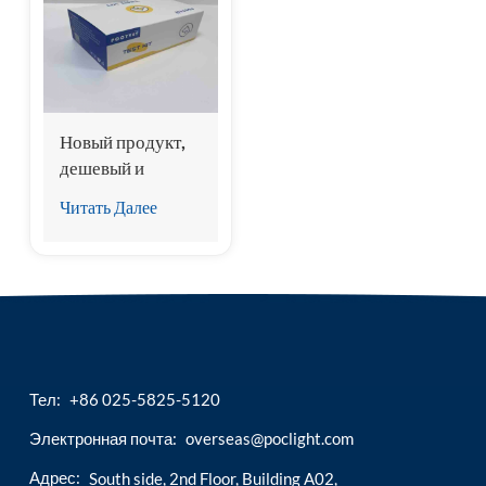
esia
Новый продукт,
дешевый и
точный набор для
Читать Далее
тестирования
экспрессии гена 2
(fST2) для
стимуляции роста
кошек.
Тел:
+86 025-5825-5120
Электронная почта:
overseas@poclight.com
Адрес:
South side, 2nd Floor, Building A02,