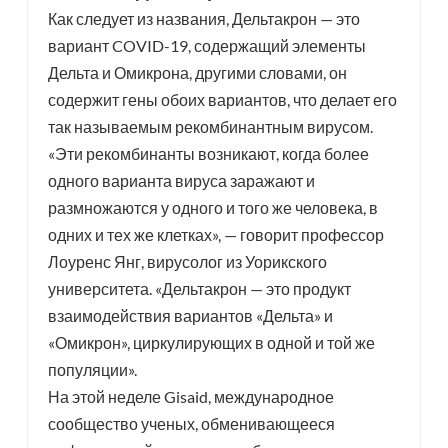
Как следует из названия, Дельтакрон — это
вариант COVID-19, содержащий элементы
esia
Дельта и Омикрона, другими словами, он
содержит гены обоих вариантов, что делает его
так называемым рекомбинантным вирусом.
«Эти рекомбинанты возникают, когда более
одного варианта вируса заражают и
размножаются у одного и того же человека, в
одних и тех же клетках», — говорит профессор
Лоуренс Янг, вирусолог из Уорикского
университета. «Дельтакрон — это продукт
взаимодействия вариантов «Дельта» и
«Омикрон», циркулирующих в одной и той же
популяции».
На этой неделе Gisaid, международное
сообщество ученых, обменивающееся