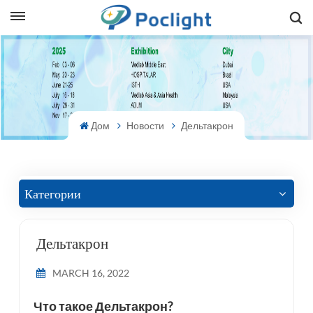
sh
is
ий
Дом
Новости
Дельтакрон
ol
guês
Категории
Дельтакрон
語
MARCH 16, 2022
e
Что такое Дельтакрон?