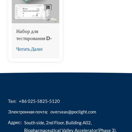
esia
Набор для
тестирования D-
димера
Читать Далее
(гомогенный
хемилюминесцентный
иммуноанализ)
Тел:
+86 025-5825-5120
Электронная почта:
overseas@poclight.com
Адрес:
South side, 2nd Floor, Building A02,
Biopharmaceutical Valley Accelerator(Phase 3),