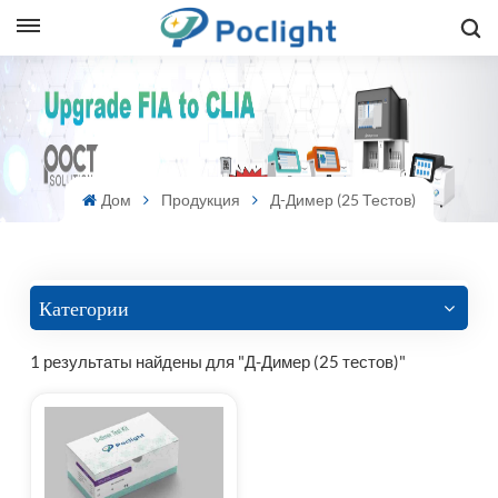
sh
is
ий
Дом
Продукция
Д-Димер (25 Тестов)
ol
guês
Категории
1 результаты найдены для "Д-Димер (25 тестов)"
語
e