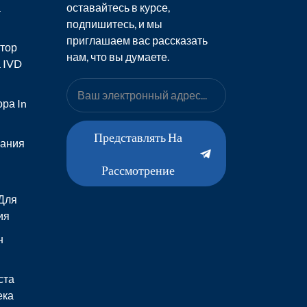
а
оставайтесь в курсе,
подпишитесь, и мы
приглашаем вас рассказать
тор
нам, что вы думаете.
 IVD
ра In
Представлять На
вания
Рассмотрение
Для
ия
н
ста
ека