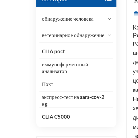
К
обнаружение человека
К
P
ветеринарное обнаружение
Р
CLIA poct
ан
д
иммуноферментный
у
анализатор
ц
Покт
к
экспресс-тест на sars-cov-2
Н
ag
х
CLIA C5000
д
м
т