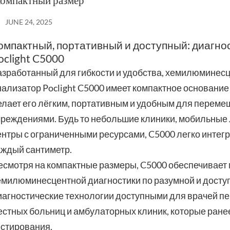
омпактный размер
JUNE 24, 2025
омпактный, портативный и доступный: диагно
oclight C5000
азработанный для гибкости и удобства, хемилюмине
ализатор Poclight C5000 имеет компактное основание ф
елает его лёгким, портативным и удобным для перем
чреждениями. Будь то небольшие клиники, мобильные
ентры с ограниченными ресурсами, C5000 легко интегр
аждый сантиметр.
есмотря на компактные размеры, C5000 обеспечивает
емилюминесцентной диагностики по разумной и доступ
иагностические технологии доступными для врачей п
естных больниц и амбулаторных клиник, которые ранее
естирования.