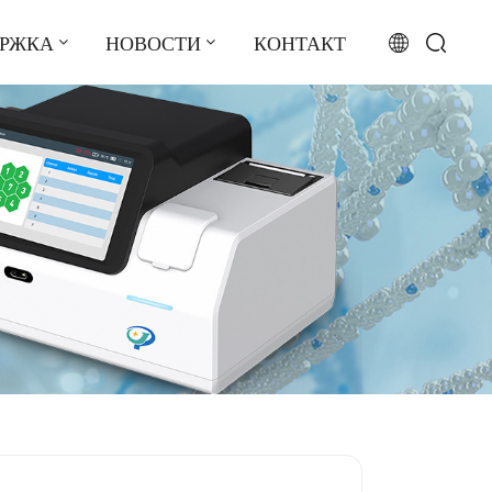
ЕРЖКА
НОВОСТИ
КОНТАКТ
English
français
русский
español
português
العربية
日本語
Türkçe