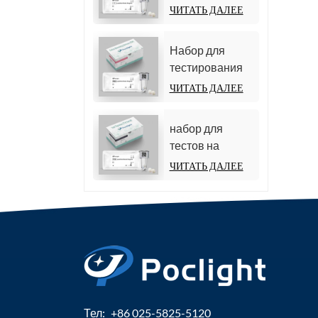
тестостерона
ЧИТАТЬ ДАЛЕЕ
(хемилюминесцентный
иммуноанализ)
Набор для
тестирования
фолликулостимулирующего
ЧИТАТЬ ДАЛЕЕ
гормона (ФСГ)
набор для
тестов на
общий тироксин
ЧИТАТЬ ДАЛЕЕ
(TT4)
Тел:
+86 025-5825-5120