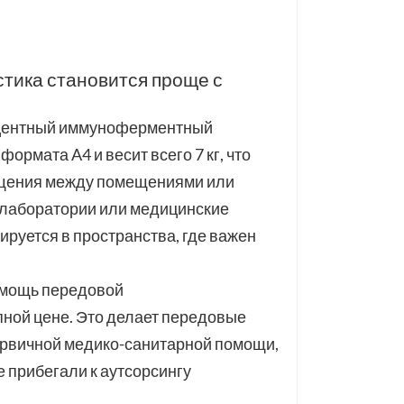
हिंदी
Indonesia
стика становится проще с
сцентный иммуноферментный
ормата A4 и весит всего 7 кг, что
ещения между помещениями или
 лаборатории или медицинские
ируется в пространства, где важен
 мощь передовой
ной цене. Это делает передовые
ервичной медико-санитарной помощи,
 прибегали к аутсорсингу