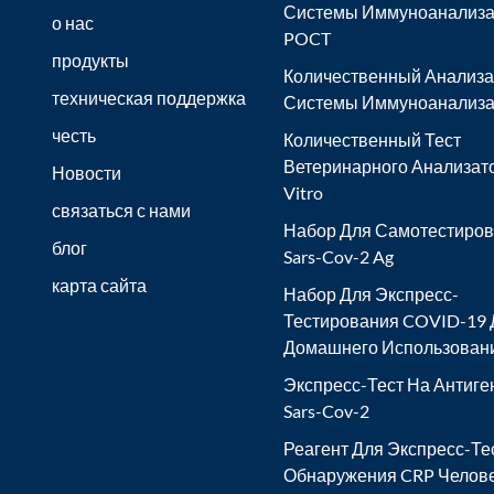
Системы Иммуноанализ
о нас
POCT
продукты
Количественный Анализа
техническая поддержка
Системы Иммуноанализа
честь
Количественный Тест
Ветеринарного Анализато
Новости
Vitro
связаться с нами
Набор Для Самотестиро
блог
Sars-Cov-2 Ag
карта сайта
Набор Для Экспресс-
Тестирования COVID-19 
Домашнего Использован
Экспресс-Тест На Антиге
Sars-Cov-2
Реагент Для Экспресс-Те
Обнаружения CRP Челов