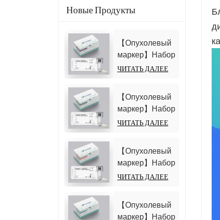
Новые Продукты
Б
д
к
【Опухолевый
маркер】Набор
для
ЧИТАТЬ ДАЛЕЕ
определения
антигена
【Опухолевый
углеводов 125
маркер】Набор
(CA125)
для
ЧИТАТЬ ДАЛЕЕ
(гомогенный
определения
хемилюминесцентный
антигена
иммуноанализ)
【Опухолевый
углеводов 19-9
маркер】Набор
(CA19-9)
для
ЧИТАТЬ ДАЛЕЕ
(гомогенный
тестирования
хемилюминесцентный
фрагмента
иммуноанализ)
【Опухолевый
цитокератина
маркер】Набор