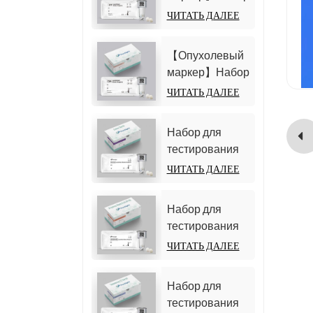
19 21-1
для
ЧИТАТЬ ДАЛЕЕ
(CYFRA21-1)
определения
(гомогенный
альфа-
хемилюминесцентный
【Опухолевый
фетопротеина
иммуноанализ)
маркер】Набор
(АФП)
для
ЧИТАТЬ ДАЛЕЕ
(гомогенный
определения
хемилюминесцентный
карциноэмбрионального
иммуноанализ)
Набор для
антигена (CEA)
тестирования
(гомогенный
D-димера
ЧИТАТЬ ДАЛЕЕ
хемилюминесцентный
(гомогенный
иммуноанализ)
хемилюминесцентный
Набор для
иммуноанализ)
тестирования
25-гидрокси
ЧИТАТЬ ДАЛЕЕ
витамина D
(гомогенный
Набор для
хемилюминесцентный
тестирования
иммуноанализ))