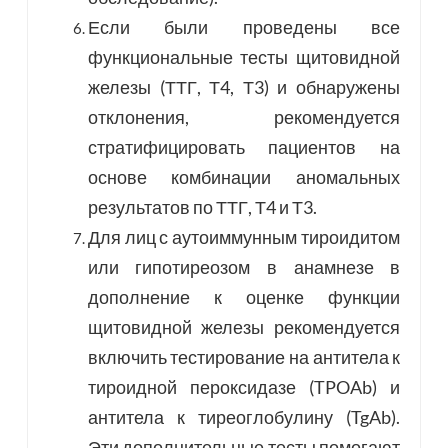
Если были проведены все
функциональные тесты щитовидной
железы (ТТГ, Т4, Т3) и обнаружены
отклонения, рекомендуется
стратифицировать пациентов на
основе комбинации аномальных
результатов по ТТГ, Т4 и Т3.
Для лиц с аутоиммунным тироидитом
или гипотиреозом в анамнезе в
дополнение к оценке функции
щитовидной железы рекомендуется
включить тестирование на антитела к
тироидной пероксидазе (TPOAb) и
антитела к тиреоглобулину (TgAb).
Эти дополнительные тесты помогают