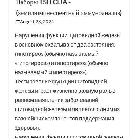
Наборы TSH CLIA -
(хемилюминесцентный иммуноанализ)
esia
August 28, 2024
Нарушения функции щитовидной железы
в основном охватывают два состояния:
гипотиреоз (обычно называемый
«гипотиреоз») и гипертиреоз (обычно
называемый «гипертиреоз»).
Тестирование функции щитовидной
железы играет жизненно важную роль в
раннем выявлении заболеваний
щитовидной железы и является одним из
важнейших компонентов поддержания
здоровья.
Нарушения функции щитовидной железы