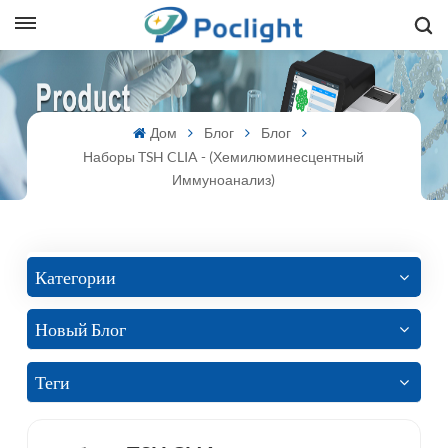
sh
Дом
Блог
Блог
is
Наборы TSH CLIA - (хемилюминесцентный
ий
Иммуноанализ)
ol
guês
Категории
Новый Блог
語
Теги
e