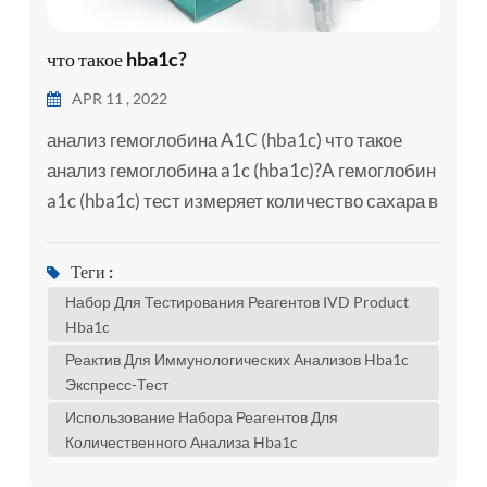
что такое hba1c?
APR 11 , 2022
анализ гемоглобина A1C (hba1c) что такое
анализ гемоглобина a1c (hba1c)?A гемоглобин
a1c (hba1c) тест измеряет количество сахара в
крови (глюкозы), связанного с гемоглобином.
гемоглобин – это часть ваших эритроцитов,
Теги :
которая переносит кислород из легких в
Набор Для Тестирования Реагентов IVD Product
остальные части тела. тест hba1c показывает
Hba1c
среднее количество присоединенной глюкозы
Реактив Для Иммунологических Анализов Hba1c
до гемоглобина за последние три месяца.
Экспресс-Тест
это's среднее знач...
Использование Набора Реагентов Для
Количественного Анализа Hba1c