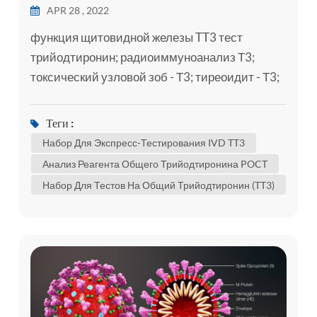
APR 28 , 2022
функция щитовидной железы TT3 тест
трийодтиронин; радиоиммуноанализ Т3;
токсический узловой зоб - Т3; тиреоидит - Т3;
тиреотоксикоз - Т3; болезнь Грейвса - t3
трийодтиронин (Т3) – это гормон щитовидной
Теги :
железы., он играет важную роль в организме's
Набор Для Экспресс-Тестирования IVD TT3
контроле обмена веществ (множество
Анализ Реагента Общего Трийодтиронина POCT
процессов, которые контролируют скорость
Набор Для Тестов На Общий Трийодтиронин (TT3)
активности в клетках и тканях). лабораторный
тест на общий трийодтиронин (TT3...