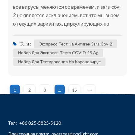
все вирусы меняются со временем, и sars-cov-
2 не является исключением. вот что мы знаем
о текущих вариантах, циркулирующих по
всему миру в настоящее время, если вам
нужно, можете использовать комплект для
Теги :
Экспресс-Тест На Антиген Sars-Cov-2
самопроверки , например, наш набор для
Набор Для Экспресс-Теста COVID-19 Ag
самодиагностики sars-cov-2 ag / экспресс-тест
Набор Для Тестирования На Коронавирус
на антиген sars-cov-2 для подтверждения того,
инфицированы ли вы. хотя некоторые из этих
изменений не влияют н...
1
2
3
...
15
Тел:
+86 025-5825-5120
Электронная почта:
overseas@poclight.com