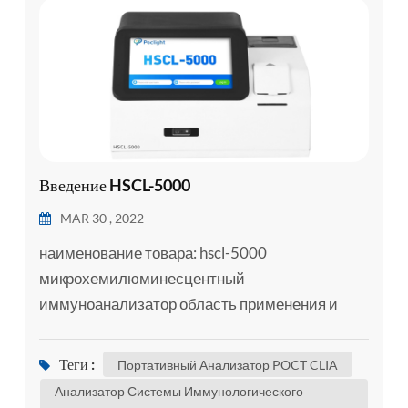
esia
Введение HSCL-5000
MAR 30 , 2022
наименование товара: hscl-5000
микрохемилюминесцентный
иммуноанализатор область применения и
предполагаемое использование:
Микрохемилюминесцентный
Теги :
Портативный Анализатор POCT CLIA
иммуноанализатор использует метод прямой
Анализатор Системы Иммунологического
хемилюминесценции на основе эфира