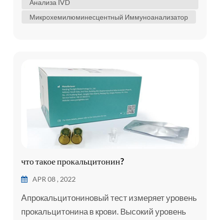
Анализа IVD
акридина и используется вместе со
Микрохемилюминесцентный Иммуноанализатор
вспомогательными реагентами для
качественного или количественного
тестирования аналитов в человеческой
сыворотке,, плазме,, цельной крови,, моче...
что такое прокальцитонин?
APR 08 , 2022
Aпрокальцитониновый тест измеряет уровень
прокальцитонина в крови. Высокий уровень