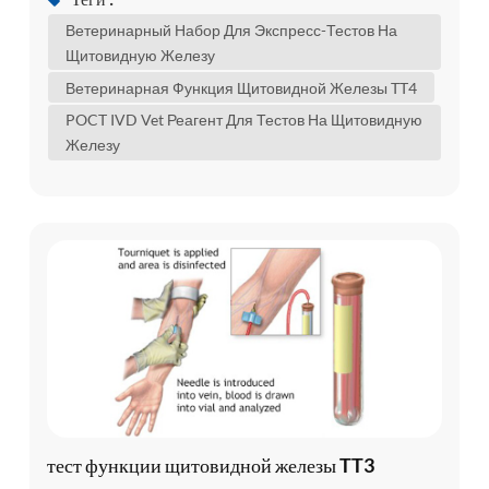
тревогу. вот некоторая информация о
Ветеринарный Набор Для Экспресс-Тестов На
наиболее распространенных заболеваниях
Щитовидную Железу
щитовидной железы, которые могут поражать
Ветеринарная Функция Щитовидной Железы TT4
собак, чтобы помочь вам лучше понять
POCT IVD Vet Реагент Для Тестов На Щитовидную
состояние вашей собаки. что делает
Железу
щитовид...
тест функции щитовидной железы TT3