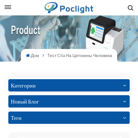
sh
is
ий
Дом
Тест Clia На Цитокины Человека
ol
guês
Категории
Новый Блог
語
Теги
e