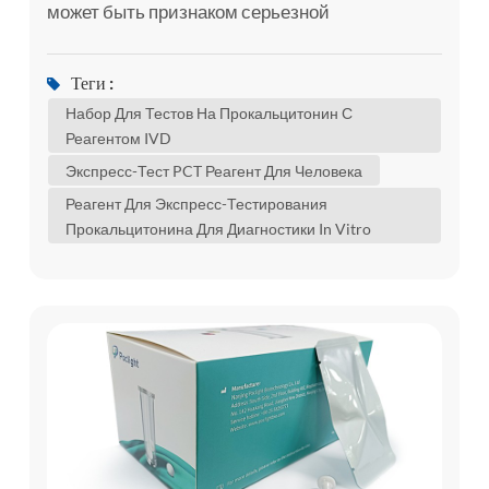
может быть признаком серьезной
бактериальной инфекции,, такой как сепсис.
сепсис — это организм's сильная реакция на
Теги :
инфекцию. сепсис возникает, когда инфекция
Набор Для Тестов На Прокальцитонин С
в одной области вашего тела,, например, на
Реагентом IVD
коже или в мочевыводящих путях,
Экспресс-Тест PCT Реагент Для Человека
распространяется в кровоток. это вызывает
Реагент Для Экспресс-Тестирования
сильную иммунную реакцию. это может вызв...
Прокальцитонина Для Диагностики In Vitro