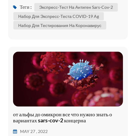
объявлены вызванными новым
Теги :
Экспресс-Тест На Антиген Sars-Cov-2
коронавирусом., позже вирус был назван
Набор Для Экспресс-Теста COVID-19 Ag
коронавирусом тяжелого острого
Набор Для Тестирования На Коронавирус
респираторного синдрома 2 ( sars-cov-2) и
определен как возбудитель коронавирусной
болезни 2019 (COVID-19)., несмотря на
массовые попытки сдержива...
от альфы до омикрон все что нужно знать о
вариантах sars-cov-2 концерна
MAY 27 , 2022