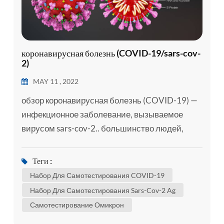
коронавирусная болезнь (COVID-19/sars-cov-
2)
MAY 11 , 2022
обзор коронавирусная болезнь (COVID-19) —
инфекционное заболевание, вызываемое
вирусом sars-cov-2.. большинство людей,
инфицированных вирусом, будут испытывать
респираторные заболевания легкой или
Теги :
средней степени тяжести и выздоравливают
Набор Для Самотестирования COVID-19
без специального лечения., однако, некоторые
Набор Для Самотестирования Sars-Cov-2 Ag
серьезно заболеют и потребуют медицинской
Самотестирование Омикрон
помощи. пожилые люди и люди с