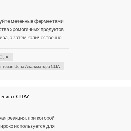
зуйте меченные ферментами
ства хромогенных продуктов
за, а затем количественно
ем измерения оптической
LIA: Непосредственно
CLIA
результате
птовая Цена Анализатора CLIA
необходимости
нению с CLIA?
я реакция, при которой
широко используется для