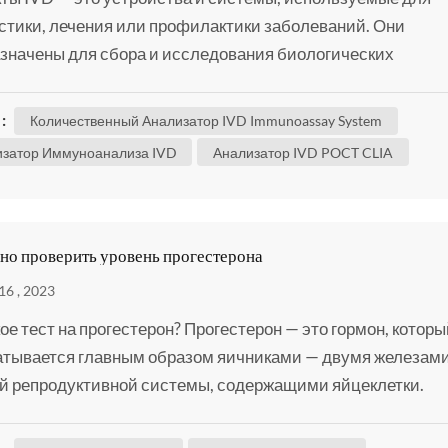
стики, лечения или профилактики заболеваний. Они
значены для сбора и исследования биологических
ов, таких как кровь, слюна или ткани. Образцы могут быть
з носа или задней части горла, а также из вены или пальц
:
Количественный Анализатор IVD Immunoassay System
отметить, что продукты IVD неинвазивны. Например, Pocli
затор Иммуноанализа IVD
Анализатор IVD POCT CLIA
000 Micro гомогенный хемилюминесце...
чно проверить уровень прогестерона
16 , 2023
кое тест на прогестерон? Прогестерон — это гормон, которы
тывается главным образом яичниками — двумя железам
й репродуктивной системы, содержащими яйцеклетки.
терон играет важную роль в женской репродуктивной
е. Он регулирует менструальный цикл, подготавливает