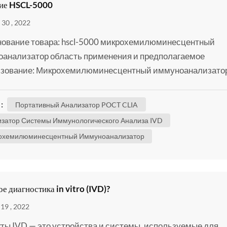
ие HSCL-5000
30 , 2022
ование товара: hscl-5000 микрохемилюминесцентный
анализатор область применения и предполагаемое
ьзование: Микрохемилюминесцентный иммуноанализато
зует метод прямой хемилюминесценции на основе эфир
на и используется вместе со вспомогательными реагент
:
Портативный Анализатор POCT CLIA
чественного или количественного тестирования аналитов 
затор Системы Иммунологического Анализа IVD
еской сыворотке,, плазме,, цельной крови,, моче...
охемилюминесцентный Иммуноанализатор
ое диагностика in vitro (IVD)?
19 , 2022
ты IVD — это устройства и системы, используемые для