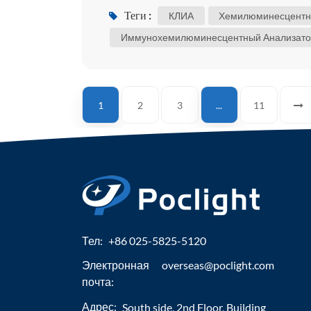
реагенты не требуют холодовой цепи
Теги :
КЛИА
Хемилюминесцентн
конструкцию, низкую стоимость и низк
Иммунохемилюминесцентный Анализат
процессе обнаружения очистка не треб
1
2
3
...
11
Тел:
+86 025-5825-5120
Электронная
overseas@poclight.com
почта:
Адрес:
South side, 2nd Floor, Building