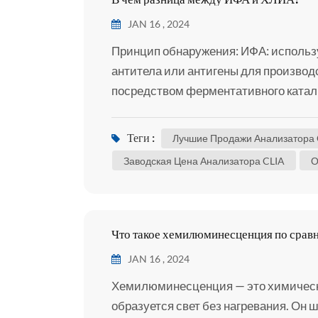
JAN 16 , 2024
Принцип обнаружения: ИФА: исполь
антитела или антигены для производ
посредством ферментативного катали
анализируйте целевые молекулы пут
плотности хромогенных продуктов. C
Теги :
Лучшие Продажи Анализатора 
обнаруживает свет, образующийся в 
Заводская Цена Анализатора CLIA
О
хемилюминесцентной реакции, без 
ферментативного ка...
Что такое хемилюминесценция по срав
JAN 16 , 2024
Хемилюминесценция — это химическа
образуется свет без нагревания. Он 