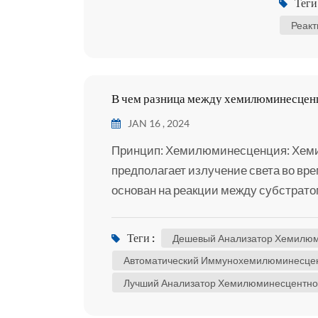
Теги 
матку 
Реакт
береме
В чем разница между хемилюминесцен
JAN 16 , 2024
Принцип: Хемилюминесценция: Хе
предполагает излучение света во вр
основан на реакции между субстрато
окислителем для производства свет
Иммуноанализ основан на специфич
Теги :
Дешевый Анализатор Хемилюм
антигенов и антител. Он использует 
Автоматический Иммунохемилюминесцен
антител для обнаружения и количест
Лучший Анализатор Хемилюминесцентно
веществ. Ф...