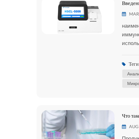
Введен
MAR 
наимен
иммуно
испол
исполь
акриди
Теги 
для ка
Анали
человеч
Микр
Что так
AUG 
Продук