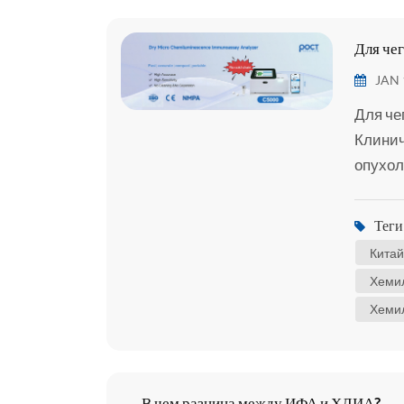
Для че
JAN 
Для че
Клинич
опухол
гормоно
оказан
Теги 
Биолог
Китай
исполь
Хеми
Хеми
В чем разница между ИФА и ХЛИА?