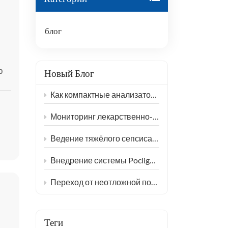
हिंदी
блог
Indonesia
р
Новый Блог
а
Как компактные анализаторы CLIA меняют диагностику в общественных медицинских центрах
ами
в
Мониторинг лекарственно-индуцированного повреждения лёгких: расширение клинического применения KL-6
Ведение тяжёлого сепсиса в отделении интенсивной терапии: клинический синергизм тестирования PCT и IL-6
Внедрение системы Poclight Bench-top CLIA в децентрализованные учреждения по оказанию эндокринологической помощи женщинам.
Переход от неотложной помощи к плановой медицинской помощи с помощью решений Poclight POCT для экспресс-диагностики сердечно-сосудистых заболеваний.
Теги