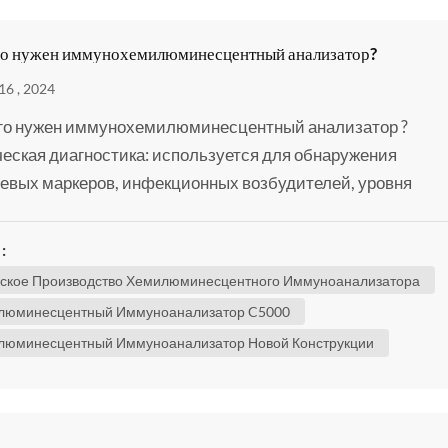
го нужен иммунохемилюминесцентный анализатор?
16 , 2024
го нужен иммунохемилюминесцентный анализатор ?
еская диагностика: используется для обнаружения
евых маркеров, инфекционных возбудителей, уровня
в и т. д. в крови, моче и других биологических образцах д
ия помощи в клинической диагностике и лечении.
:
ические исследования: в области научных исследований
ское Производство Хемилюминесцентного Иммуноанализатора
зуется для изучения возникновения и развития забол...
люминесцентный Иммуноанализатор C5000
люминесцентный Иммуноанализатор Новой Конструкции