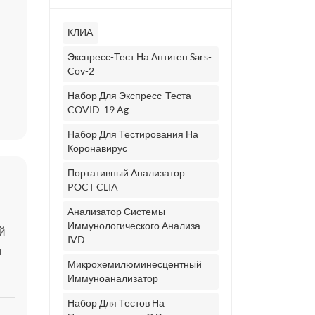
КЛИА
Экспресс-Тест На Антиген Sars-
Cov-2
а.
ght
Набор Для Экспресс-Теста
COVID-19 Ag
Набор Для Тестирования На
Коронавирус
Портативный Анализатор
POCT CLIA
Анализатор Системы
Иммунологического Анализа
й
IVD
и
Микрохемилюминесцентный
Иммуноанализатор
Набор Для Тестов На