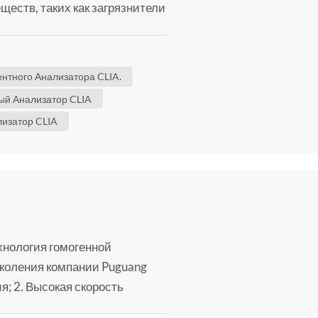
ществ, таких как загрязнители
и т. д. CLIA
) — это
я технология, сочетающая в
тного Анализатора CLIA.
емилюминесценции для
й Анализатор CLIA
изатор CLIA
нология гомогенной
коления компании Puguang
я; 2. Высокая скорость
очны; 4. Лиофилизированные