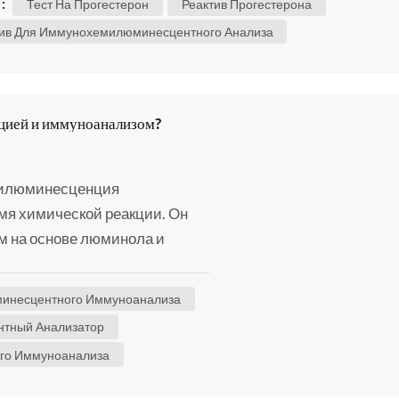
:
Тест На Прогестерон
Реактив Прогестерона
к беременности и помогает поддерживать здоровую
ив Для Иммунохемилюминесцентного Анализа
нность. Однако дисбаланс уровня прогестерона мо...
цией и иммуноанализом?
милюминесценция
емя химической реакции. Он
м на основе люминола и
а. Иммуноанализ:
еском взаимодействии
инесцентного Иммуноанализа
специфичность антигенов и
тный Анализатор
венного определения целевых
го Иммуноанализа