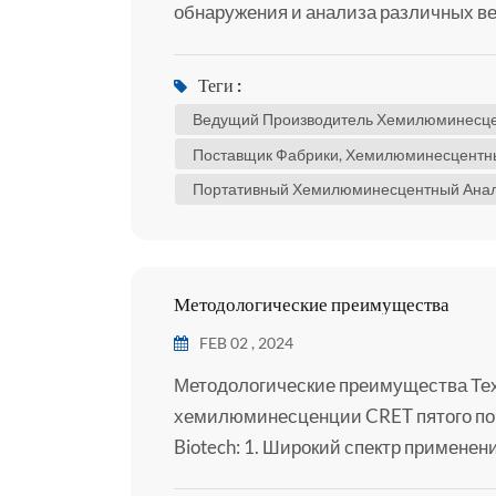
обнаружения и анализа различных ве
окружающей среды, пищевые добавки 
(хемилюминесцентный иммуноанализ
Теги :
высокочувствительная аналитическа
Ведущий Производитель Хемилюминесцен
себе принципы иммуноанализа и х
Поставщик Фабрики, Хемилюминесцентны
обнаружения специфичес...
Портативный Хемилюминесцентный Анал
Методологические преимущества
FEB 02 , 2024
Методологические преимущества Тех
хемилюминесценции CRET пятого по
Biotech: 1. Широкий спектр применени
обнаружения; 3. Результаты очень т