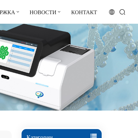
ЕРЖКА
НОВОСТИ
КОНТАКТ
English
français
русский
español
português
العربية
日本語
Türkçe
Категории