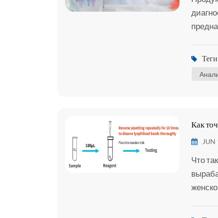
диагно
предна
образц
взяты и
Теги 
Важно 
Анали
HSCL-5
Как то
JUN 
Что та
выраба
женско
Прогес
систем