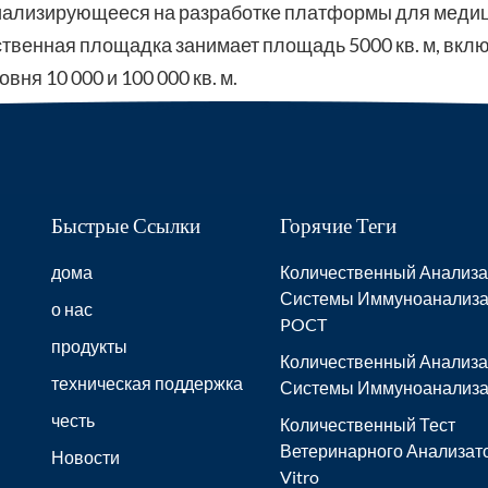
ализирующееся на разработке платформы для медицинс
венная площадка занимает площадь 5000 кв. м, включ
ня 10 000 и 100 000 кв. м.
Быстрые Ссылки
Горячие Теги
дома
Количественный Анализа
Системы Иммуноанализ
о нас
POCT
продукты
Количественный Анализа
техническая поддержка
Системы Иммуноанализа
честь
Количественный Тест
Ветеринарного Анализато
Новости
Vitro