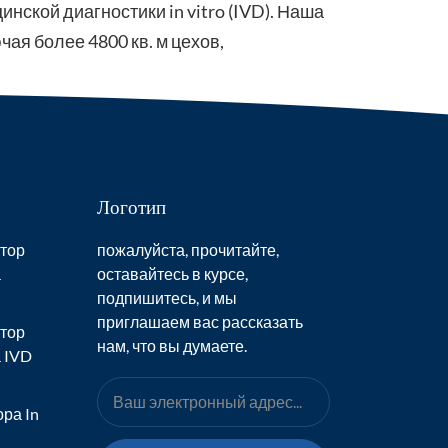
кой диагностики in vitro (IVD). Наша
हिंदी
ая более 4800 кв. м цехов,
Indonesia
Логотип
тор
пожалуйста, прочитайте,
а
оставайтесь в курсе,
подпишитесь, и мы
приглашаем вас рассказать
тор
нам, что вы думаете.
 IVD
ра In