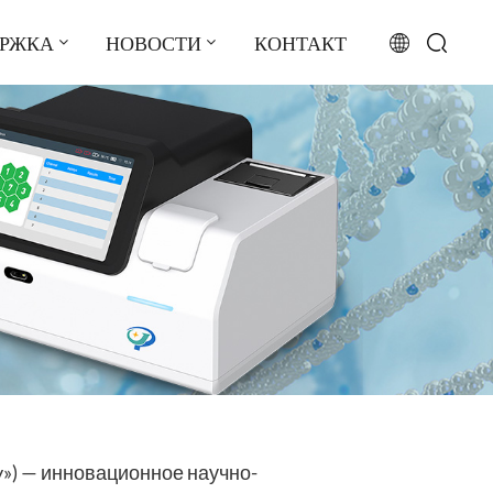
ЕРЖКА
НОВОСТИ
КОНТАКТ
English
français
русский
español
português
العربية
日本語
y») — инновационное научно-
Türkçe