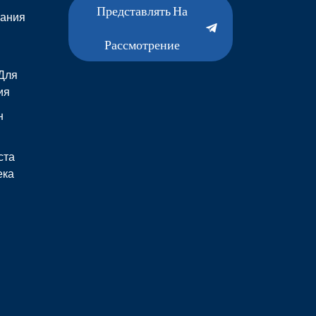
Представлять На
вания
Рассмотрение
Для
ия
н
ста
ека